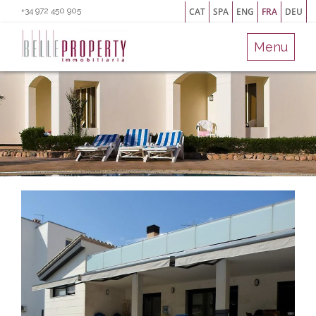
+34 972 450 905
CAT
SPA
ENG
FRA
DEU
Menu