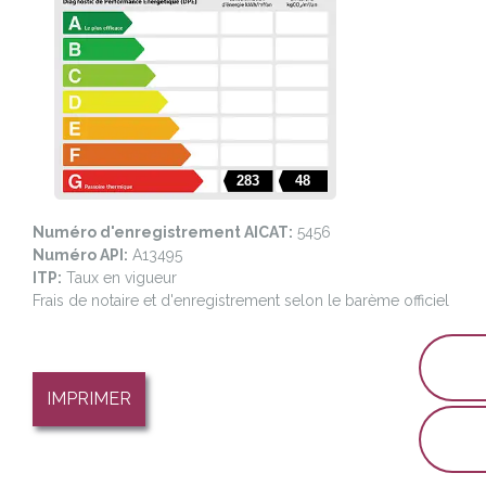
283
48
Numéro d'enregistrement AICAT:
5456
Numéro API:
A13495
ITP:
Taux en vigueur
Frais de notaire et d'enregistrement selon le barème officiel
inf
IMPRIMER
+34