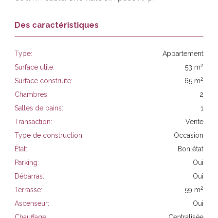
Des caractéristiques
Type:
Appartement
2
Surface utile:
53 m
2
Surface construite:
65 m
Chambres:
2
Salles de bains:
1
Transaction:
Vente
Type de construction:
Occasion
État:
Bon état
Parking:
Oui
Débarras:
Oui
2
Terrasse:
59 m
Ascenseur:
Oui
Chauffage:
Centralisée