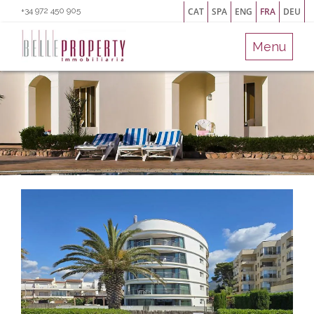
+34 972 450 905
CAT
SPA
ENG
FRA
DEU
Menu