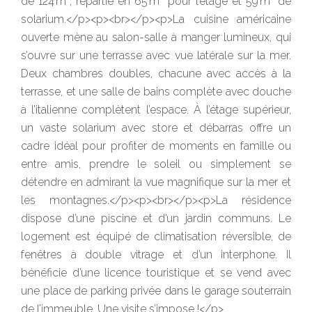
de 124 m², répartie en 65 m² pour l’étage et 59 m² de
solarium.</p><p><br></p><p>La cuisine américaine
ouverte mène au salon-salle à manger lumineux, qui
s’ouvre sur une terrasse avec vue latérale sur la mer.
Deux chambres doubles, chacune avec accès à la
terrasse, et une salle de bains complète avec douche
à l’italienne complètent l’espace. À l’étage supérieur,
un vaste solarium avec store et débarras offre un
cadre idéal pour profiter de moments en famille ou
entre amis, prendre le soleil ou simplement se
détendre en admirant la vue magnifique sur la mer et
les montagnes.</p><p><br></p><p>La résidence
dispose d’une piscine et d’un jardin communs. Le
logement est équipé de climatisation réversible, de
fenêtres à double vitrage et d’un interphone. Il
bénéficie d’une licence touristique et se vend avec
une place de parking privée dans le garage souterrain
de l’immeuble. Une visite s’impose !</p>