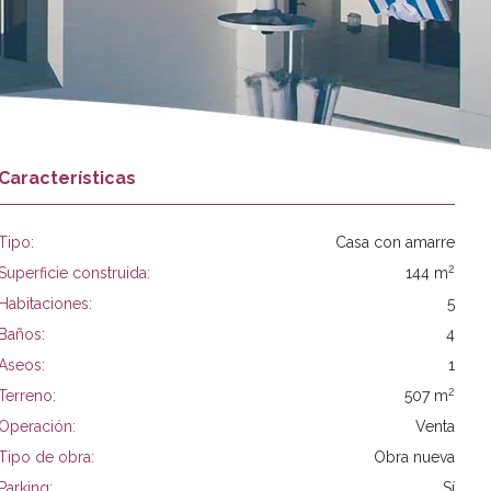
Características
Tipo:
Casa con amarre
2
Superficie construida:
144 m
Habitaciones:
5
Baños:
4
Aseos:
1
2
Terreno:
507 m
Operación:
Venta
Tipo de obra:
Obra nueva
Parking:
Sí